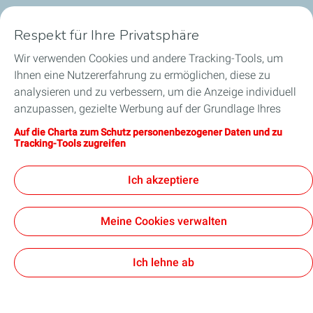
Unternehmen
Respekt für Ihre Privatsphäre
Wir verwenden Cookies und andere Tracking-Tools, um
Gebietskörperschaften
Ihnen eine Nutzererfahrung zu ermöglichen, diese zu
analysieren und zu verbessern, um die Anzeige individuell
Medien
anzupassen, gezielte Werbung auf der Grundlage Ihres
Profils auf dieser Website und auf unseren Partnerseiten
Wer wir sind
Auf die Charta zum Schutz personenbezogener Daten und zu
anzuzeigen und Ihnen das Teilen unserer Inhalte in
Tracking-Tools zugreifen
sozialen Netzwerken zu ermöglichen. In Übereinstimmung
Hilfe und Kontakt
mit der französischen Gesetzgebung werden bestimmte
Ich akzeptiere
Cookies zur Messung des Website-Traffics
standardmäßig hinterlegt. Sie können Ihre Cookie-
Meine Cookies verwalten
Einstellungen jederzeit ändern, indem Sie auf die
verbindliche Unternehmensregel
Rechtliche Hinweise
Schaltfläche „Meine Cookies verwalten“ klicken. Durch
Datenschutz
Barrierefreiheit: teilweise konform
Cookies
Anklicken der Schaltfläche „Annehmen“ stimmen Sie der
Ich lehne ab
Hinterlegung sämtlicher Cookies zu. Klicken Sie
TotalEnergies 2026
stattdessen auf „Ablehnen“ werden nur die technischen
Cookies verwendet, die für das reibungslose Funktionieren