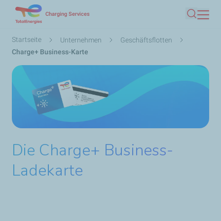
Direkt
Charging Services
Suche
zum
Inhalt
Pfadnavigation
Startseite
Unternehmen
Geschäftsflotten
Charge+ Business-Karte
Die Charge+ Business-
Ladekarte