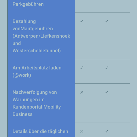
Parkgebühren
Bezahlung
✓
✓
vonMautgebühren
(Antwerpen/Liefkenshoek
und
Westerscheldetunnel)
Am Arbeitsplatz laden
✓
✓
(@work)
Nachverfolgung von
⤫
✓
Warnungen im
Kundenportal Mobility
Business
Details über die täglichen
⤫
✓