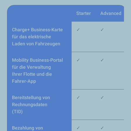
Starter
Advanced
Wählen Sie das Paket, das am besten zu Ihnen passt
Charge+ Business-Karte
✓
✓
für das elektrische
Laden von Fahrzeugen
Mobility Business-Portal
✓
✓
für die Verwaltung
Ihrer Flotte und die
Fahrer-App
Bereitstellung von
✓
✓
Rechnungsdaten
(TID)
Bezahlung von
✓
✓