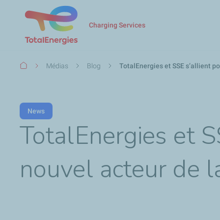
Charging Services
Fil
Médias
Blog
TotalEnergies et SSE s’allient po
d'Ariane
News
TotalEnergies et S
nouvel acteur de l