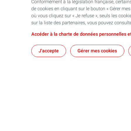
Conformément à la législation française, certa
de cookies en cliquant sur le bouton « Gérer mes
où vous cliquez sur « Je refuse », seuls les coo
sur la liste des partenaires, vous pouvez consult
Accéder à la charte de données personnelles et
J'accepte
Gérer mes cookies
Entreprises
Collectivité
Les Flottes professionnelles
Nos services
Les flottes de poids lourds
Les collaborateurs