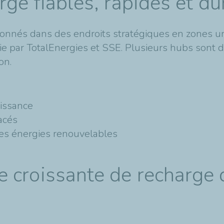
rge fiables, rapides et du
onnés dans des endroits stratégiques en zones ur
ie par TotalEnergies et SSE. Plusieurs hubs sont d
on.
uissance
acés
des énergies renouvelables
 croissante de recharge 