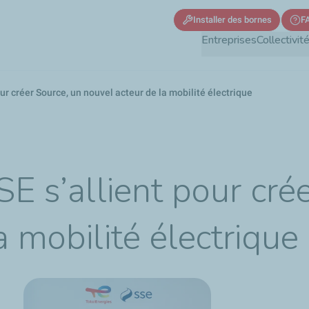
Aller
Installer des bornes
F
au
Entreprises
Collectivit
contenu
principal
ur créer Source, un nouvel acteur de la mobilité électrique
SE s’allient pour cré
a mobilité électrique