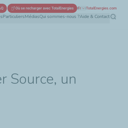
AQ
Où se recharger avec TotalEnergies
Fr
TotalEnergies.com
és
Particuliers
Médias
Qui sommes-nous ?
Aide & Contact
Recherch
er Source, un