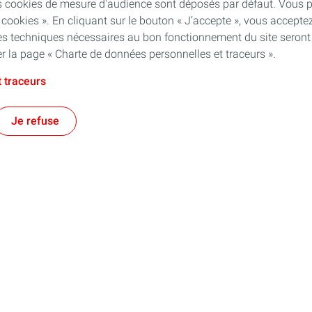
ins cookies de mesure d'audience sont déposés par défaut. Vous
 cookies ». En cliquant sur le bouton « J’accepte », vous accepte
kies techniques nécessaires au bon fonctionnement du site seront
er la page « Charte de données personnelles et traceurs ».
 traceurs
Je refuse
s
Particuliers
 sur-mesure
Notre réseau de recharge
Payer sa session de recharge
Notre carte de recharge Charge+